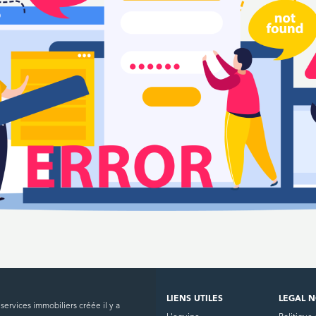
LIENS UTILES
LEGAL N
ervices immobiliers créée il y a